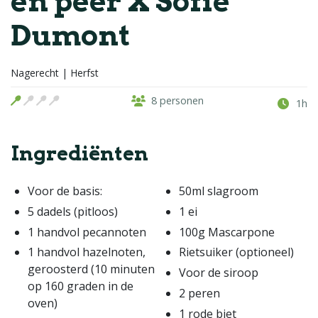
en peer X Sofie
Dumont
Nagerecht | Herfst
8 personen
1h
Ingrediënten
Voor de basis:
50ml slagroom
5 dadels (pitloos)
1 ei
1 handvol pecannoten
100g Mascarpone
1 handvol hazelnoten,
Rietsuiker (optioneel)
geroosterd (10 minuten
Voor de siroop
op 160 graden in de
2 peren
oven)
1 rode biet