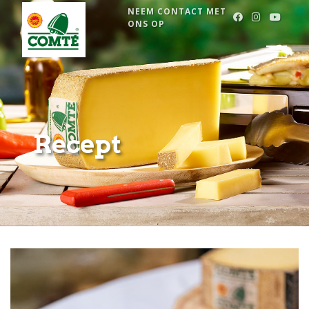
NEEM CONTACT MET
FACEBOOK
INSTAG
YOU
ONS OP
Overslaan naar inhoud
Recept