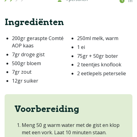
1h
Ingrediënten
200gr geraspte Comté
250ml melk, warm
AOP kaas
1 ei
7gr droge gist
75gr + 50gr boter
500gr bloem
2 teentjes knoflook
7gr zout
2 eetlepels peterselie
12gr suiker
Voorbereiding
Meng 50 g warm water met de gist en klop
met een vork. Laat 10 minuten staan.