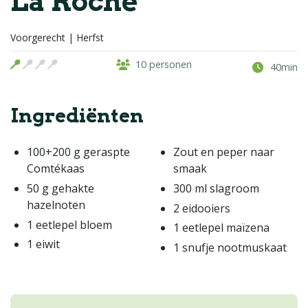
La Roche
Voorgerecht | Herfst
10 personen
40min
Ingrediënten
100+200 g geraspte
Zout en peper naar
Comtékaas
smaak
50 g gehakte
300 ml slagroom
hazelnoten
2 eidooiers
1 eetlepel bloem
1 eetlepel maïzena
1 eiwit
1 snufje nootmuskaat