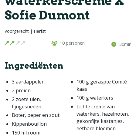
waterkerscrème X
Sofie Dumont
Voorgerecht | Herfst
10 personen
30min
Ingrediënten
3 aardappelen
100 g geraspte Comté
kaas
2 preien
100 g waterkers
2 zoete uien,
fijngesneden
Lichte crème van
waterkers, hazelnoten,
Boter, peper en zout
gekonfijte kastanjes,
Kippenbouillon
eetbare bloemen
150 ml room