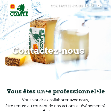
FACEBOOK
INSTAG
YOU
CONTACTEZ-NOUS
Passer au contenu
Contactez-nous
Vous êtes un•e professionnel•le
Vous voudriez collaborer avec nous,
être tenu•e au courant de nos actions et événements?