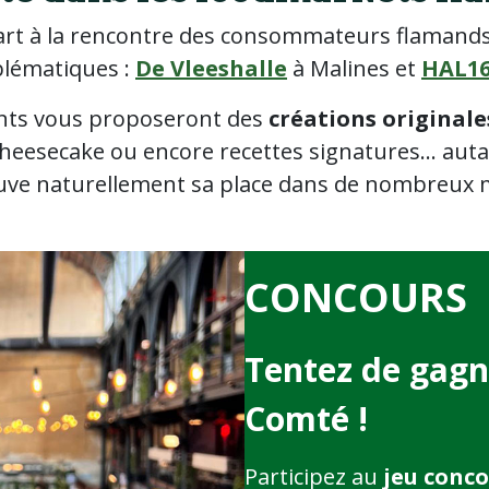
part à la rencontre des consommateurs flamands
blématiques :
De Vleeshalle
à Malines et
HAL1
ments vous proposeront des
créations originale
, cheesecake ou encore recettes signatures… aut
ouve naturellement sa place dans de nombreu
CONCOURS
Tentez de gagn
Comté !
Participez au
jeu conc