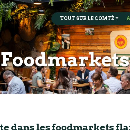
TOUT SUR LE COMTÉ
A
Foodmarkets
ite dans les foodmarkets f