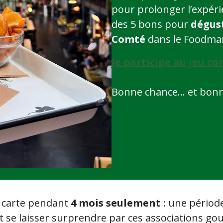
pour prolonger l’expér
des 5 bons pour
dégus
Comté
dans le Foodmar
Je participe au jeu co
Bonne chance… et bonn
a carte pendant
4 mois seulement
: une périod
et se laisser surprendre par ces associations g