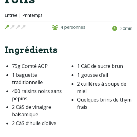
Entrée | Printemps
4 personnes
20min
Ingrédients
75g Comté AOP
1 CàC de sucre brun
1 baguette
1 gousse d’ail
traditionnelle
2 cuillères à soupe de
400 raisins noirs sans
miel
pépins
Quelques brins de thym
2 CàS de vinaigre
frais
balsamique
2 CàS d’huile d’olive