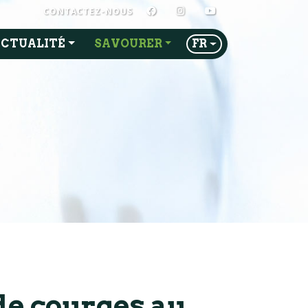
FACEBOOK
INSTAGRAM
YOUTUBE
CONTACTEZ-NOUS
CTUALITÉ
SAVOURER
FR
de courges au