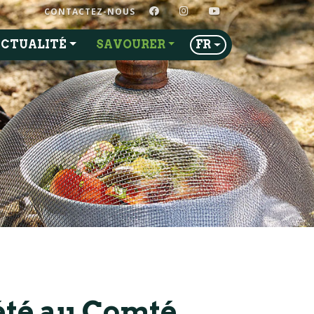
FACEBOOK
INSTAGRAM
YOUTUBE
CONTACTEZ-NOUS
CTUALITÉ
SAVOURER
FR
été au Comté,