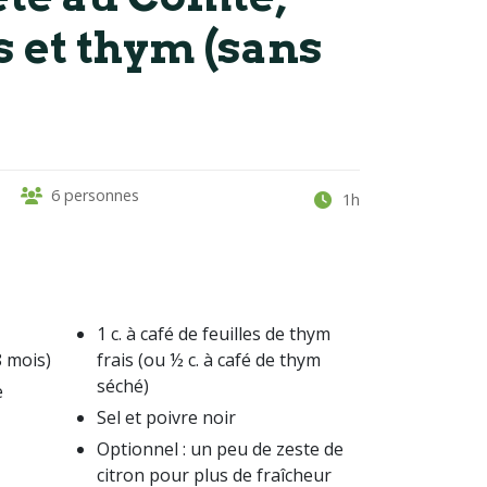
s et thym (sans
6 personnes
1h
1 c. à café de feuilles de thym
8 mois)
frais (ou ½ c. à café de thym
séché)
e
Sel et poivre noir
Optionnel : un peu de zeste de
citron pour plus de fraîcheur